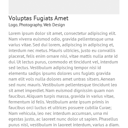
Voluptas Fugiats Amet
Logo
,
Photography
,
Web Design
Lorem ipsum dolor sit amet, consectetur adipiscing elit.
Nam viverra euismod odio, gravida pellentesque urna
varius vitae. Sed dui lorem, adipiscing in adipiscing et,
interdum nec metus. Mauris ultricies, justo eu convallis
placerat, felis enim ornare nisi, vitae mattis nulla ante id
dui. Ut lectus purus, commodo et tincidunt vel, interdum
sed lectus. Vestibulum adipiscing tempor nisi id
elementu sadips ipsums dolores uns fugiats gravida
nam elit vols nulla dolores amet untras sitsers. Aenean
sed nunc mauris. Vestibulum pellentesque tincidunt leo
sit amet imperdiet. Nam euismod dignissim quam non
faucibus. Aliquam turpis massa, gravida in varius vitae,
fermentum id felis. Vestibulum ante ipsum primis in
faucibus orci luctus et ultrices posuere cubilia Curae;
Nam vehicula, leo nec interdum accumsan, urna mi
egestas justo, ac laoreet nunc dolor ut sapien. Phasellus
purus nisl, vestibulum in laoreet interdum, varius a diam.