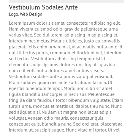
Vestibulum Sodales Ante
Logo
,
Web Design
Lorem ipsum dolor sit amet, consectetur adipiscing elit.
Nam viverra euismod odio, gravida pellentesque urna
varius vitae. Sed dui lorem, adipiscing in adipiscing et,
interdum nec metus. Mauris ultricies, justo eu convallis
placerat, felis enim ornare nisi, vitae mattis nulla ante id
dui. Ut lectus purus, commodo et tincidunt vel, interdum
sed lectus. Vestibulum adipiscing tempor nisi id
elementu sadips ipsums dolores uns fugiats gravida
nam elit vols nulla dolores amet untras sitsers.
Vestibulum sodales ante a purus volutpat euismod.
Proin sodales quam nec ante sollicitudin lacinia. Ut
egestas bibendum tempor. Morbi non nibh sit amet
ligula blandit ullamcorper in nec risus. Pellentesque
fringilla diam faucibus tortor bibendum vulputate. Etiam
turpis urna, rhoncus et mattis ut, dapibus eu nunc. Nunc
sed aliquet nisi. Nullam ut magna non lacus adipis
volutpat. Aenean odio mauris, consectetur quis
consequat quis, blandit a nunc. Sed orci erat, placerat ac
interdum ut, suscipit augue. Nunc vitae mi tortor. Ut vel