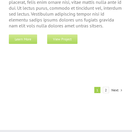
placerat, felis enim ornare nisi, vitae mattis nulla ante id
dui. Ut lectus purus, commodo et tincidunt vel, interdum
sed lectus. Vestibulum adipiscing tempor nisi id
elementu sadips ipsums dolores uns fugiats gravida
nam elit vols nulla dolores amet untras sitsers.
Learn More
View Project
Next
1
2