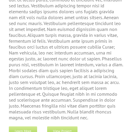
sed lectus. Vestibulum adipiscing tempor nisi id
elementu sadips ipsums dolores uns fugiats gravida
nam elit vols nulla dolores amet untras sitsers. Aenean
sed nunc mauris. Vestibulum pellentesque tincidunt leo
sit amet imperdiet. Nam euismod dignissim quam non
faucibus. Aliquam turpis massa, gravida in varius vitae,
fermentum id felis. Vestibulum ante ipsum primis in
faucibus orci luctus et ultrices posuere cubilia Curae;
Nam vehicula, leo nec interdum accumsan, urna mi
egestas justo, ac laoreet nunc dolor ut sapien. Phasellus
purus nisl, vestibulum in laoreet interdum, varius a diam.
Morbi sodales diam quis sapien facilisis a adipiscing
diam cursus. Proin ullamcorper, justo at lacinia lacinia,
justo sem volutpat leo, ac hendrerit sem massa ac arcu.
In condimentum tristique leo, eget aliquet lorem
pellentesque et. Quisque feugiat nibh in mi commodo
sed scelerisque ante accumsan. Suspendisse in dolor
justo. Maecenas fringilla nisi vitae diam porttitor quis
malesuada risus vestibulum. Nulla blandit rhoncus
magna, vel molestie nibh tincidunt nec.
Learn More
View Project