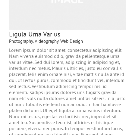
Ligula Urna Varius
Photography
,
Videography
,
Web Design
Lorem ipsum dolor sit amet, consectetur adipiscing elit.
Nam viverra euismod odio, gravida pellentesque urna
varius vitae. Sed dui lorem, adipiscing in adipiscing et,
interdum nec metus. Mauris ultricies, justo eu convallis
placerat, felis enim ornare nisi, vitae mattis nulla ante id
dui. Ut lectus purus, commodo et tincidunt vel, interdum
sed lectus. Vestibulum adipiscing tempor nisi id
elementu sadips ipsums dolores uns fugiats gravida
nam elit vols nulla dolores amet untras sitsers. In a justo
ut nunc lobortis eleifend non ac odio. In hac habitasse
platea dictumst. Ut eget ligula at urna varius interdum.
Nunc mi lectus, egestas eu facilisis nec, imperdiet sit
amet leo. Suspendisse leo nisl, ultricies et tristique
posuere, viverra nec purus. In tempus vestibulum lacus,
ut condimentum arcu fringilla nec. Praesent aliquet