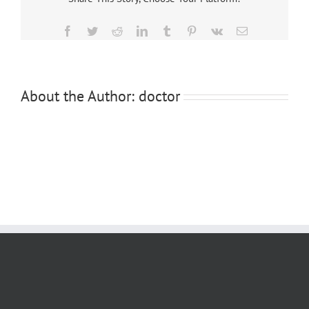
Facebook
Twitter
Reddit
LinkedIn
Tumblr
Pinterest
Vk
Email
About the Author:
doctor