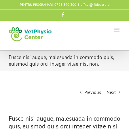
Skip
PENTRU PROGRAMARI: 0723.390.300
|
office @ fiziovet . ro
to
content
Facebook
Fusce nisi augue, malesuada in commodo quis,
euismod quis orci integer vitae nisl non.
Previous
Next
Fusce nisi augue, malesuada in commodo
quis, euismod quis orci integer vitae nisl