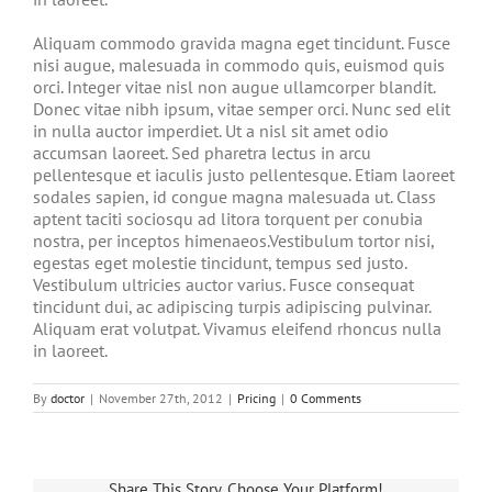
Aliquam commodo gravida magna eget tincidunt. Fusce
nisi augue, malesuada in commodo quis, euismod quis
orci. Integer vitae nisl non augue ullamcorper blandit.
Donec vitae nibh ipsum, vitae semper orci. Nunc sed elit
in nulla auctor imperdiet. Ut a nisl sit amet odio
accumsan laoreet. Sed pharetra lectus in arcu
pellentesque et iaculis justo pellentesque. Etiam laoreet
sodales sapien, id congue magna malesuada ut. Class
aptent taciti sociosqu ad litora torquent per conubia
nostra, per inceptos himenaeos.Vestibulum tortor nisi,
egestas eget molestie tincidunt, tempus sed justo.
Vestibulum ultricies auctor varius. Fusce consequat
tincidunt dui, ac adipiscing turpis adipiscing pulvinar.
Aliquam erat volutpat. Vivamus eleifend rhoncus nulla
in laoreet.
By
doctor
|
November 27th, 2012
|
Pricing
|
0 Comments
Share This Story, Choose Your Platform!